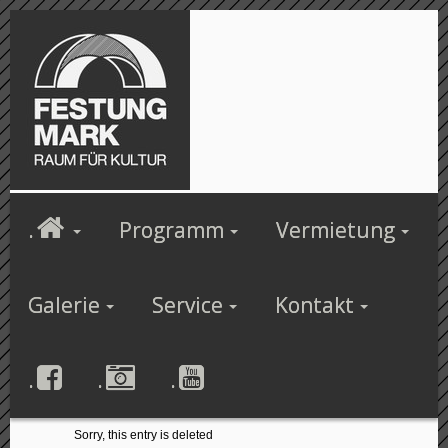
.
Programm
Vermietung
Galerie
Service
Kontakt
.
.
.
Sorry, this entry is deleted