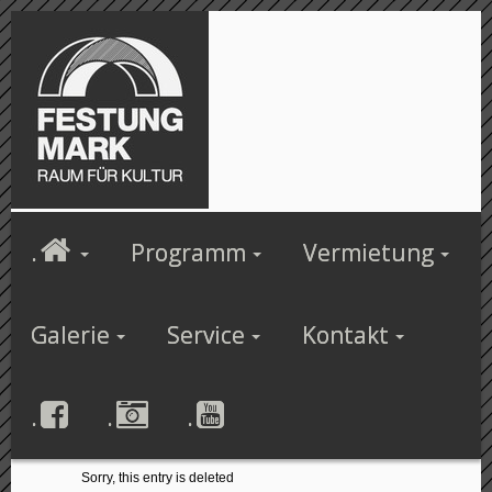
.
Programm
Vermietung
Galerie
Service
Kontakt
.
.
.
Sorry, this entry is deleted