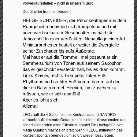
Vorverkaufsstellen – nicht in unserem Büro.
Doc Snyder trommelt wieder!
HELGE SCHNEIDER, der Perückenträger aus dem
Ruhrgebiet manövriert sich trompetend und mit
unverwechselbarem Geschnatter ins nächste
Jahrzehnt! In einer verrückten Neuauflage einer Art
Miniaturorchester beutelt er weiter die Zwergfelle
seiner Zuschauer bis aufs Äußerste.
Mal haut er auf die Trommel, mal posaunt er ein
Sammelsurium von Tönen aus seinem Saxophon,
das er geschickt versteckt hält, bis es dran kommt.
Links Klavier, rechts Trompete, linker Fuß
Rhythmus und rechter Fuß bumm bumm auf der
dicken Basstrommel. Herrlich, ihm zusehen zu
müssen, wie er sich abmüht!
Aber es lohnt sich!
Allemal!
LEO zupft die 4 Saiten seines Kontrabass und SANDRO
zerhackt aufkeimende Gedanken mit seiner ultraschmalen und
scharf klingenden alten Gibson Klampfe! Ein Hochgefühl von
Mega Quatsch macht sich breit, wenn HELGE mittendrin das
Konzert spontan beendet, um sofort wieder loszulegen.