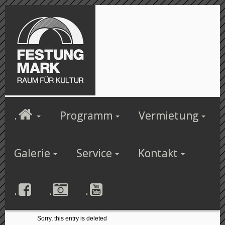
.
Programm
Vermietung
Galerie
Service
Kontakt
.
.
.
Sorry, this entry is deleted