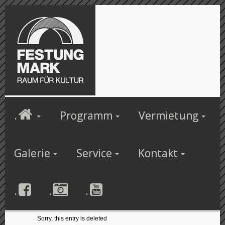
.
Programm
Vermietung
Galerie
Service
Kontakt
.
.
.
Sorry, this entry is deleted