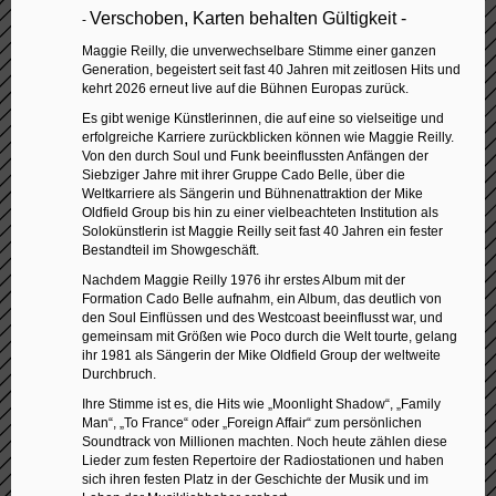
Verschoben, Karten behalten Gültigkeit -
-
Maggie Reilly, die unverwechselbare Stimme einer ganzen
Generation, begeistert seit fast 40 Jahren mit zeitlosen Hits und
kehrt 2026 erneut live auf die Bühnen Europas zurück.
Es gibt wenige Künstlerinnen, die auf eine so vielseitige und
erfolgreiche Karriere zurückblicken können wie Maggie Reilly.
Von den durch Soul und Funk beeinflussten Anfängen der
Siebziger Jahre mit ihrer Gruppe Cado Belle, über die
Weltkarriere als Sängerin und Bühnenattraktion der Mike
Oldfield Group bis hin zu einer vielbeachteten Institution als
Solokünstlerin ist Maggie Reilly seit fast 40 Jahren ein fester
Bestandteil im Showgeschäft.
Nachdem Maggie Reilly 1976 ihr erstes Album mit der
Formation Cado Belle aufnahm, ein Album, das deutlich von
den Soul Einflüssen und des Westcoast beeinflusst war, und
gemeinsam mit Größen wie Poco durch die Welt tourte, gelang
ihr 1981 als Sängerin der Mike Oldfield Group der weltweite
Durchbruch.
Ihre Stimme ist es, die Hits wie „Moonlight Shadow“, „Family
Man“, „To France“ oder „Foreign Affair“ zum persönlichen
Soundtrack von Millionen machten. Noch heute zählen diese
Lieder zum festen Repertoire der Radiostationen und haben
sich ihren festen Platz in der Geschichte der Musik und im