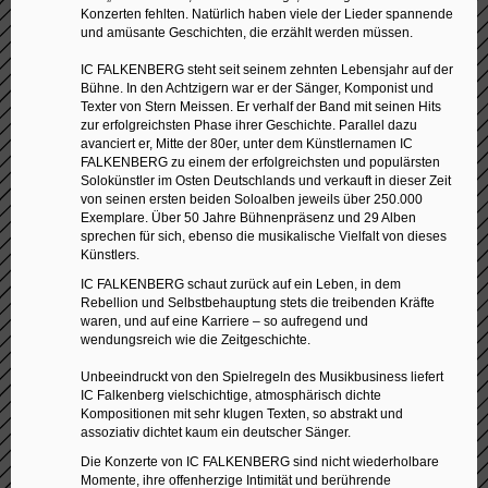
Konzerten fehlten. Natürlich haben viele der Lieder spannende
und amüsante Geschichten, die erzählt werden müssen.
IC FALKENBERG steht seit seinem zehnten Lebensjahr auf der
Bühne. In den Achtzigern war er der Sänger, Komponist und
Texter von Stern Meissen. Er verhalf der Band mit seinen Hits
zur erfolgreichsten Phase ihrer Geschichte. Parallel dazu
avanciert er, Mitte der 80er, unter dem Künstlernamen IC
FALKENBERG zu einem der erfolgreichsten und populärsten
Solokünstler im Osten Deutschlands und verkauft in dieser Zeit
von seinen ersten beiden Soloalben jeweils über 250.000
Exemplare. Über 50 Jahre Bühnenpräsenz und 29 Alben
sprechen für sich, ebenso die musikalische Vielfalt von dieses
Künstlers.
IC FALKENBERG schaut zurück auf ein Leben, in dem
Rebellion und Selbstbehauptung stets die treibenden Kräfte
waren, und auf eine Karriere – so aufregend und
wendungsreich wie die Zeitgeschichte.
Unbeeindruckt von den Spielregeln des Musikbusiness liefert
IC Falkenberg vielschichtige, atmosphärisch dichte
Kompositionen mit sehr klugen Texten, so abstrakt und
assoziativ dichtet kaum ein deutscher Sänger.
Die Konzerte von IC FALKENBERG sind nicht wiederholbare
Momente, ihre offenherzige Intimität und berührende