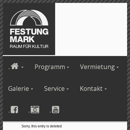
.
Programm
Vermietung
Galerie
Service
Kontakt
.
.
.
Sorry, this entry is deleted