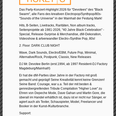
Das Party-Konzert-Highlight 2026 für "Devotees" des "Black
Swarm", alle Fans des kreativen Electropop/Synthpop/80s-
"Sounds of the Universe" in der Mainhall der Festung Mark!
Hits, B-Seiten, Livetracks, Raritäten, Non album tracks,
Seitenprojekte ab 1981-2026, "40 Jahre Black Celebration" -
Special, Release-Surprise & Merchandise, dM-Dekoration,
Videoshow & artverwandter Electro-/Synthie Pop, 80s!
2. Floor: DARK CLUB NIGHT
Wave, Dark Sounds, Electro/EBM, Future Pop, Minimal,
Alternative/Rock, Postpunk, Classix, New Releases
DJ Mr. Devotee Berlin (erst.1994, ab 1997 Resident-DJ Factory
Magdeburg/Mainhall!)
Er hat die dM-Parties über Jahre in der Factory mit groß
gemacht und geprägt! Seine Kreativität kennt keine Grenzen!
Seine Band: Courage, war u.a. Teil der mit besten &
genreübergreifenden Tribute Compilation "Higher Love" zu
Ehren von Depeche Mode, Dave Gahan und Martin Gore, die
überall im Handel erhältlich ist, dazu ist er nicht nur Sänger, er
agiert auch als Texter, Schauspieler, Model, Freelancer und
Booker in der Kunst-/Kulturbranche.
Support: